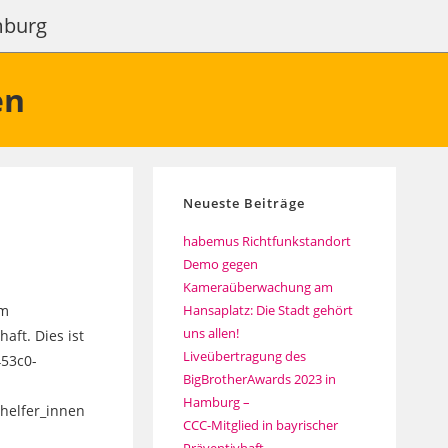
amburg
en
Neueste Beiträge
habemus Richtfunkstandort
Demo gegen
Kameraüberwachung am
em
Hansaplatz: Die Stadt gehört
uns allen!
aft. Dies ist
Liveübertragung des
453c0-
BigBrotherAwards 2023 in
Hamburg –
thelfer_innen
CCC-Mitglied in bayrischer