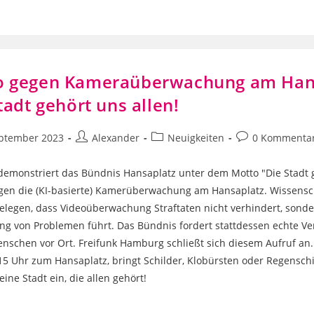
 gegen Kameraüberwachung am Hans
tadt gehört uns allen!
Beitrags-
Beitrags-
Beitrags-
eptember 2023
Alexander
Neuigkeiten
0 Kommenta
icht:
Autor:
Kategorie:
Kommentare:
demonstriert das Bündnis Hansaplatz unter dem Motto "Die Stadt 
egen die (KI-basierte) Kamerüberwachung am Hansaplatz. Wissensc
elegen, dass Videoüberwachung Straftaten nicht verhindert, sonde
ng von Problemen führt. Das Bündnis fordert stattdessen echte V
enschen vor Ort. Freifunk Hamburg schließt sich diesem Aufruf a
15 Uhr zum Hansaplatz, bringt Schilder, Klobürsten oder Regensc
 eine Stadt ein, die allen gehört!