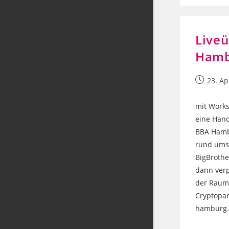
Liveü
Hamb
Beitrag
23. Ap
veröffentl
mit Work
eine Hand
BBA Hambu
rund ums 
BigBrothe
dann verp
der Raum v
Cryptopar
hamburg.d