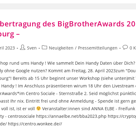
bertragung des BigBrotherAwards 20
urg –
Beitrags-
Beitrags-
Beitra
ril 2023
Sven
Neuigkeiten
/
Pressemitteilungen
0 
icht:
Autor:
Kategorie:
Komme
shop rund ums Handy ! Wie sammelt Dein Handy Daten über Dich? 
y ohne Google nutzen? Kommt am Freitag, 28. April 2023zum "Dou
rg"! Bereits ab 15 Uhr beginnt unser Workshop (siehe unten)mi
Handy ! Im Anschluss präsentieren wirum 18 Uhr den Livestream
rAwards*im Centro Sociale - Sternstraße 2. Seid möglichst pünktli
asst Ihr nix. Eintritt frei und ohne Anmeldung - Spende ist gern
oll ist, ist er voll
Veranstalter:innen sind ANNA ELBE - Freifun
ty - centrosociale https://annaelbe.net/bba2023.php https://crypto
e/ https://centro.wonkee.de//