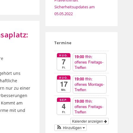
Präventivhaft
Sicherheitsupdates am
05.05.2022
aplatz:
Termine
AUG.
19:00
ffhh:
re
7
offenes Freitags-
Treffen
Fr.
gehört uns
AUG.
19:00
ffhh:
haftliche
17
offenes Montags-
rn nur zu einer
Treffen
Mo.
erbesserungen
SEP.
19:00
ffhh:
n. Kommt am
4
offenes Freitags-
hirme mit und
Treffen
Fr.
Kalender anzeigen
Hinzufügen