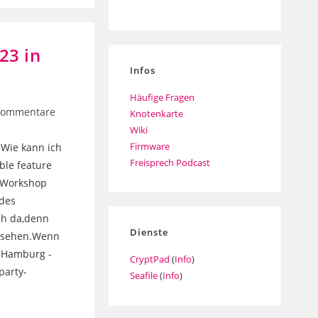
23 in
Infos
Häufige Fragen
gs-
Kommentare
Knotenkarte
ntare:
Wiki
Firmware
Wie kann ich
Freisprech Podcast
ble feature
t Workshop
 des
ch da,denn
Dienste
 gesehen.Wenn
k Hamburg -
CryptPad
(
Info
)
party-
Seafile
(
Info
)