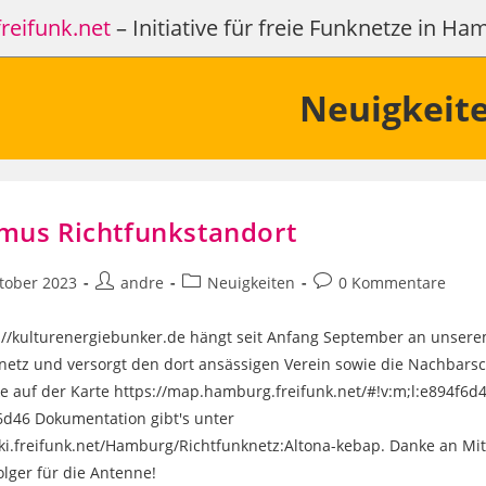
reifunk.net
– Initiative für freie Funknetze in H
Neuigkeit
mus Richtfunkstandort
Beitrags-
Beitrags-
Beitrags-
tober 2023
andre
Neuigkeiten
0 Kommentare
icht:
Autor:
Kategorie:
Kommentare:
://kulturenergiebunker.de hängt seit Anfang September an unser
netz und versorgt den dort ansässigen Verein sowie die Nachbarsch
ke auf der Karte https://map.hamburg.freifunk.net/#!v:m;l:e894f6d
d46 Dokumentation gibt's unter
iki.freifunk.net/Hamburg/Richtfunknetz:Altona-kebap. Danke an Mi
lger für die Antenne!