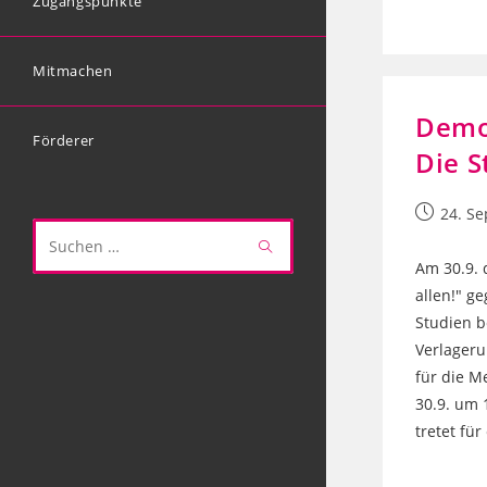
Zugangspunkte
Mitmachen
Demo
Förderer
Die S
Beitrag
24. S
veröffentl
Diese
Am 30.9. 
Website
allen!" g
durchsuchen
Studien b
Verlageru
für die M
30.9. um 
tretet für