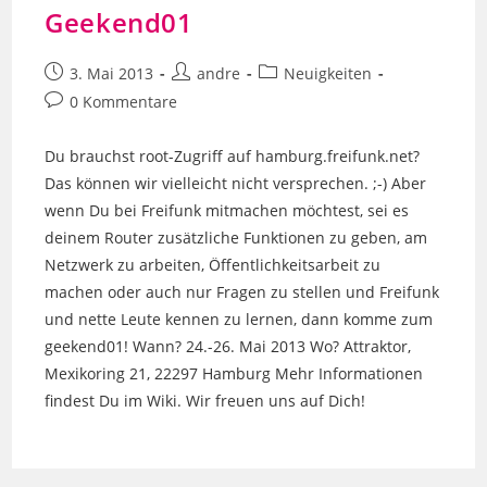
Geekend01
Beitrag
Beitrags-
Beitrags-
3. Mai 2013
andre
Neuigkeiten
veröffentlicht:
Autor:
Kategorie:
Beitrags-
0 Kommentare
Kommentare:
Du brauchst root-Zugriff auf hamburg.freifunk.net?
Das können wir vielleicht nicht versprechen. ;-) Aber
wenn Du bei Freifunk mitmachen möchtest, sei es
deinem Router zusätzliche Funktionen zu geben, am
Netzwerk zu arbeiten, Öffentlichkeitsarbeit zu
machen oder auch nur Fragen zu stellen und Freifunk
und nette Leute kennen zu lernen, dann komme zum
geekend01! Wann? 24.-26. Mai 2013 Wo? Attraktor,
Mexikoring 21, 22297 Hamburg Mehr Informationen
findest Du im Wiki. Wir freuen uns auf Dich!