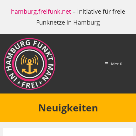
Zum
hamburg.freifunk.net
– Initiative für freie
Inhalt
springen
Funknetze in Hamburg
Menü
Neuigkeiten