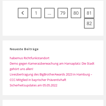
1
…
79
80
81
Zur vorherigen Seite
82
Neueste Beiträge
habemus Richtfunkstandort
Demo gegen Kameraüberwachung am Hansaplatz: Die Stadt
gehört uns allen!
Liveübertragung des BigBrotherAwards 2023 in Hamburg –
CCC-Mitglied in bayrischer Präventivhaft
Sicherheitsupdates am 05.05.2022