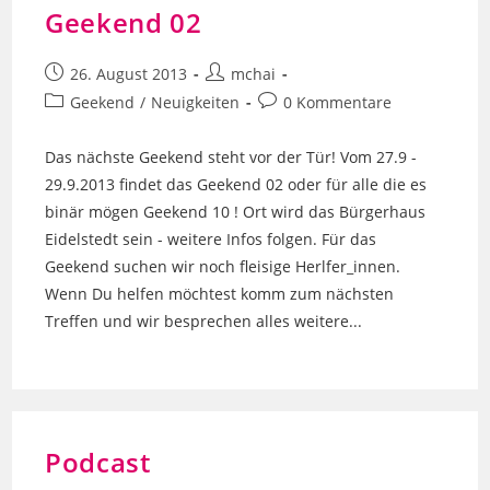
Geekend 02
Beitrag
Beitrags-
26. August 2013
mchai
veröffentlicht:
Autor:
Beitrags-
Beitrags-
Geekend
/
Neuigkeiten
0 Kommentare
Kategorie:
Kommentare:
Das nächste Geekend steht vor der Tür! Vom 27.9 -
29.9.2013 findet das Geekend 02 oder für alle die es
binär mögen Geekend 10 ! Ort wird das Bürgerhaus
Eidelstedt sein - weitere Infos folgen. Für das
Geekend suchen wir noch fleisige Herlfer_innen.
Wenn Du helfen möchtest komm zum nächsten
Treffen und wir besprechen alles weitere...
Podcast