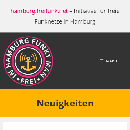
Zum
hamburg.freifunk.net
– Initiative für freie
Inhalt
springen
Funknetze in Hamburg
Menü
Neuigkeiten