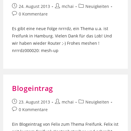
Beitrag
Beitrags-
Beitrags-
24. August 2013
mchai
Neuigkeiten
veröffentlicht:
Autor:
Kategorie:
Beitrags-
0 Kommentare
Kommentare:
Es gibt eine neue Folge nrrrdz, ein Thema u.a. ist
Freifunk in Hamburg. Vielen Dank für das Lob! Und
wir haben wieder Router ;-) Frohes meshen !
nrrrdz000020: mesh-up
Blogeintrag
Beitrag
Beitrags-
Beitrags-
23. August 2013
mchai
Neuigkeiten
veröffentlicht:
Autor:
Kategorie:
Beitrags-
0 Kommentare
Kommentare:
Ein Blogeintrag von Felix zum Thema Freifunk. Felix ist