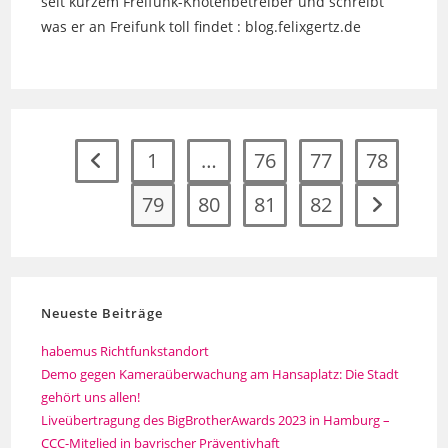
seit kurzem Freifunk-Knotenbetreiber und schreibt
was er an Freifunk toll findet : blog.felixgertz.de
1
…
76
77
78
Zur vorherigen Seite
79
80
81
82
Zur nächst
Neueste Beiträge
habemus Richtfunkstandort
Demo gegen Kameraüberwachung am Hansaplatz: Die Stadt
gehört uns allen!
Liveübertragung des BigBrotherAwards 2023 in Hamburg –
CCC-Mitglied in bayrischer Präventivhaft