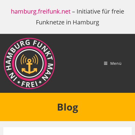
Zum
hamburg.freifunk.net
– Initiative für freie
Inhalt
springen
Funknetze in Hamburg
Menü
Blog