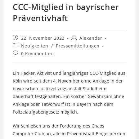
CCC-Mitglied in bayrischer
Präventivhaft
Beitrag
Beitrags-
22. November 2022
Alexander
veröffentlicht:
Autor:
Beitrags-
Neuigkeiten
/
Pressemitteilungen
Kategorie:
Beitrags-
0 Kommentare
Kommentare:
Ein Hacker, Aktivist und langjähriges CCC-Mitglied aus
Köln wird seit dem 4. November ohne Anklage in der
bayerischen Justizvollzugsanstalt Stadelheim
dauerhaft festgehalten. Ein solcher Gewahrsam ohne
Anklage oder Tatvorwurf ist in Bayern nach dem
Polizeiaufgabengesetz möglich.
Wir schließen uns der Forderung des Chaos
Computer Club an, alle in Präventivhaft Eingesperrten