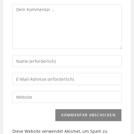
Kommentar
Gib
deinen
Namen
Gib
oder
deine
Benutzernamen
E-
Gib
zum
Mail-
deine
Kommentieren
Adresse
Website-
ein
zum
URL
Kommentieren
ein
ein
Diese Website verwendet Akismet, um Spam zu
(optional)