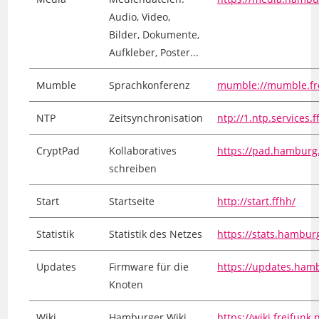
Audio, Video,
Bilder, Dokumente,
Aufkleber, Poster...
Mumble
Sprachkonferenz
mumble://mumble.fre
NTP
Zeitsynchronisation
ntp://1.ntp.services.f
CryptPad
Kollaboratives
https://pad.hamburg.
schreiben
Start
Startseite
http://start.ffhh/
Statistik
Statistik des Netzes
https://stats.hamburg
Updates
Firmware für die
https://updates.hamb
Knoten
Wiki
Hamburger Wiki
https://wiki.freifun