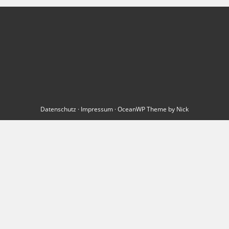
Datenschutz
·
Impressum
· OceanWP Theme by Nick