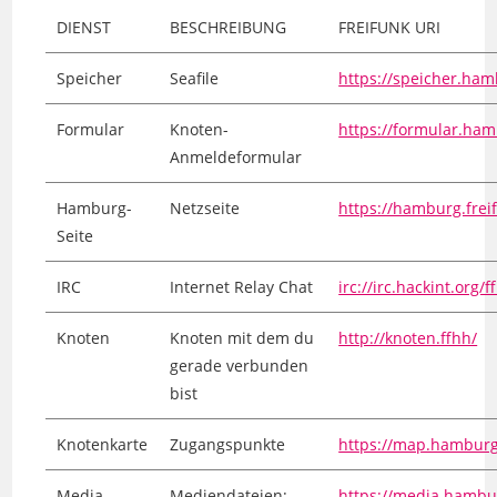
DIENST
BESCHREIBUNG
FREIFUNK URI
Speicher
Seafile
https://speicher.ham
Formular
Knoten-
https://formular.ham
Anmeldeformular
Hamburg-
Netzseite
https://hamburg.frei
Seite
IRC
Internet Relay Chat
irc://irc.hackint.org/f
Knoten
Knoten mit dem du
http://knoten.ffhh/
gerade verbunden
bist
Knotenkarte
Zugangspunkte
https://map.hamburg.
Media
Mediendateien:
https://media.hambur