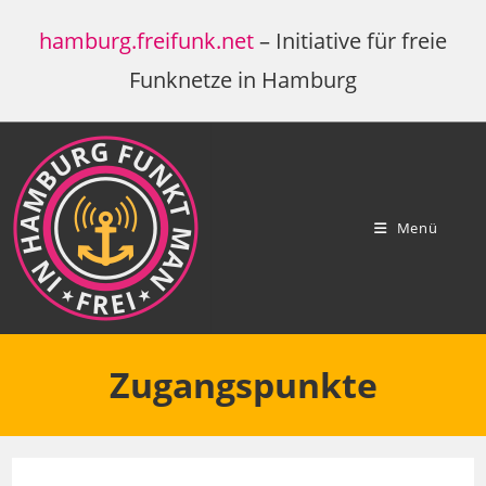
Zum
hamburg.freifunk.net
– Initiative für freie
Inhalt
springen
Funknetze in Hamburg
Menü
Zugangspunkte