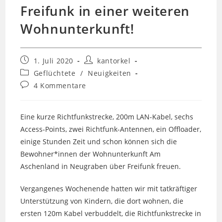
Freifunk in einer weiteren
Wohnunterkunft!
Beitrag
Beitrags-
1. Juli 2020
kantorkel
veröffentlicht:
Autor:
Beitrags-
Geflüchtete
/
Neuigkeiten
Kategorie:
Beitrags-
4 Kommentare
Kommentare:
Eine kurze Richtfunkstrecke, 200m LAN-Kabel, sechs
Access-Points, zwei Richtfunk-Antennen, ein Offloader,
einige Stunden Zeit und schon können sich die
Bewohner*innen der Wohnunterkunft Am
Aschenland in Neugraben über Freifunk freuen.
Vergangenes Wochenende hatten wir mit tatkräftiger
Unterstützung von Kindern, die dort wohnen, die
ersten 120m Kabel verbuddelt, die Richtfunkstrecke in