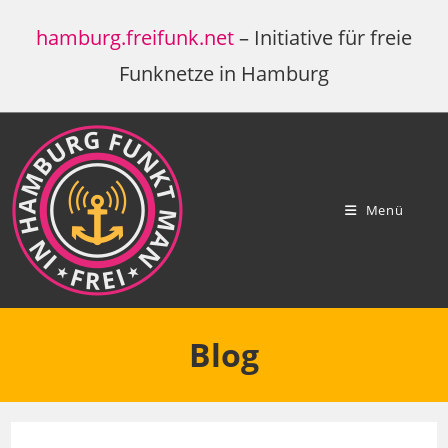
Zum
hamburg.freifunk.net
– Initiative für freie
Inhalt
springen
Funknetze in Hamburg
Menü
Blog