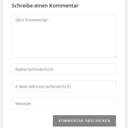
Schreibe einen Kommentar
Kommentar
Gib
deinen
Namen
Gib
oder
deine
Benutzernamen
E-
Gib
zum
Mail-
deine
Kommentieren
Adresse
Website-
ein
zum
URL
Kommentieren