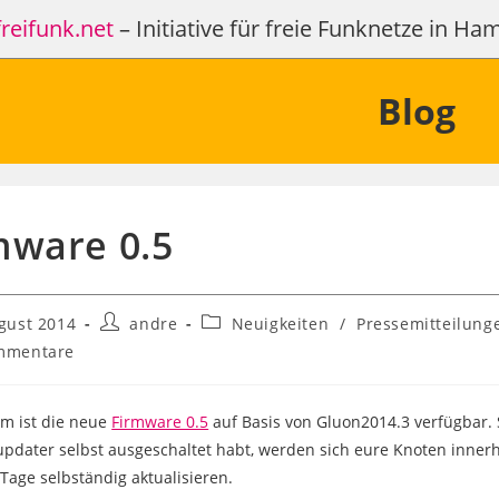
reifunk.net
– Initiative für freie Funknetze in H
Blog
mware 0.5
Beitrags-
Beitrags-
gust 2014
andre
Neuigkeiten
/
Pressemitteilung
licht:
Autor:
Kategorie:
mmentare
are:
em ist die neue
Firmware 0.5
auf Basis von Gluon2014.3 verfügbar. S
pdater selbst ausgeschaltet habt, werden sich eure Knoten inner
Tage selbständig aktualisieren.