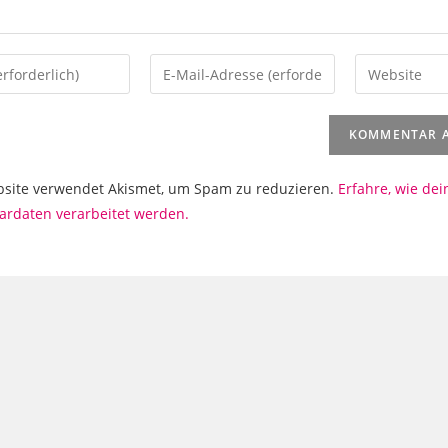
Gib
Gib
deine
deine
E-
Website-
Mail-
URL
namen
Adresse
ein
bsite verwendet Akismet, um Spam zu reduzieren.
Erfahre, wie dei
zum
(optional)
rdaten verarbeitet werden.
eren
Kommentieren
ein