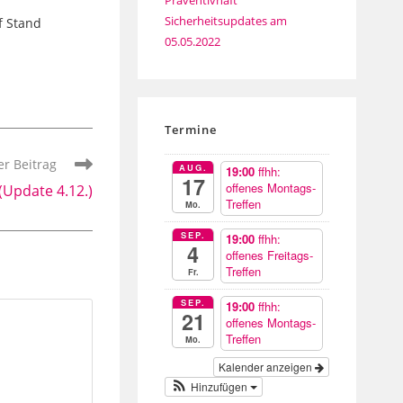
Präventivhaft
Sicherheitsupdates am
f Stand
05.05.2022
Termine
r Beitrag
AUG.
19:00
ffhh:
17
offenes Montags-
(Update 4.12.)
Treffen
Mo.
SEP.
19:00
ffhh:
4
offenes Freitags-
Treffen
Fr.
SEP.
19:00
ffhh:
21
offenes Montags-
Treffen
Mo.
Kalender anzeigen
Hinzufügen