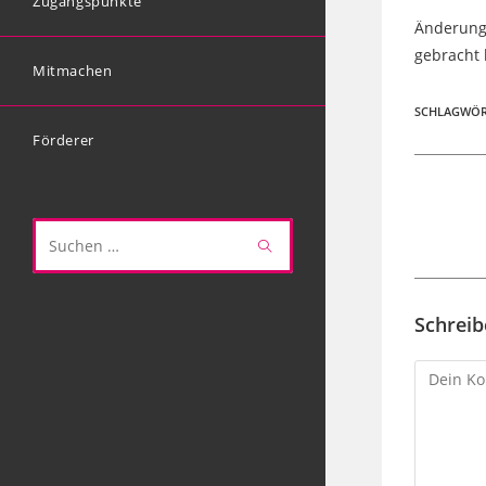
Zugangspunkte
Änderung
gebracht 
Mitmachen
SCHLAGWÖR
Förderer
Weitere
Artikel
ansehen
Diese
Website
durchsuchen
Schrei
Komment