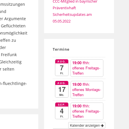
CCC-Mitglied in bayrischer
numssitzungen
Präventivhaft
 und
Sicherheitsupdates am
ler Argumente
05.05.2022
 Geflüchteten
onsmöglichkeit
effen zu
der
Termine
 Freifunk
leichzeitig
AUG.
19:00
ffhh:
7
offenes Freitags-
r selten
Treffen
Fr.
-fluechtlinge-
AUG.
19:00
ffhh:
17
offenes Montags-
Treffen
Mo.
SEP.
19:00
ffhh:
4
offenes Freitags-
Treffen
Fr.
Kalender anzeigen