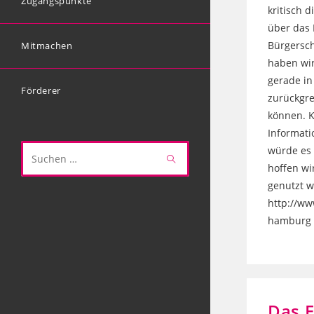
Zugangspunkte
kritisch 
über das 
Bürgersc
Mitmachen
haben wir
gerade in
Förderer
zurückgre
können. 
Informati
würde es 
Diese
hoffen wi
Website
genutzt w
durchsuchen
http://ww
hamburg
Das E