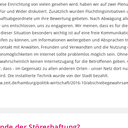
diese Einrichtung von vielen gesehen wird, haben wir auf zwei Ple
Für und Wider diskutiert. Zusätzlich wurden Flüchtlingsinitiativen
haftsabgeordnete um ihre Bewertung gebeten. Nach Abwägung al
 uns entschlossen, uns zu engagieren. Wir meinen, dass es für die
 dieser Situation besonders wichtig ist auf eine freie Kommunikati
ifen zu können, um Informationen weitergeben und Absprachen tr
Kontakt mit Anwälten, Freunden und Verwandten und die Nutzung 
onsmöglichkeiten im Internet sollte problemlos möglich sein. Ohne
wahrscheinlich keinen Internetzugang für die Betroffenen geben. G
r, dass - im Gegensatz zu allen anderen Orten - unser Netz dort nu
ird. Die installierte Technik wurde von der Stadt bezahlt.
w.zeit.de/hamburg/politik-wirtschaft/2016-10/abschiebegewahrsam
nde der Störerhaftung?