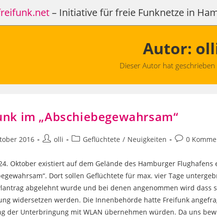
reifunk.net
– Initiative für freie Funknetze in H
Autor:
oll
Dieser Autor hat geschrieben 2
funk im „Abschiebegewahrsam“
Beitrags-
Beitrags-
Beitrags-
tober 2016
olli
Geflüchtete
/
Neuigkeiten
0 Komme
icht:
Autor:
Kategorie:
Kommentare
24. Oktober existiert auf dem Gelände des Hamburger Flughafens e
egewahrsam“. Dort sollen Geflüchtete für max. vier Tage untergeb
lantrag abgelehnt wurde und bei denen angenommen wird dass si
ng widersetzen werden. Die Innenbehörde hatte Freifunk angefrag
ng der Unterbringung mit WLAN übernehmen würden. Da uns bewuß