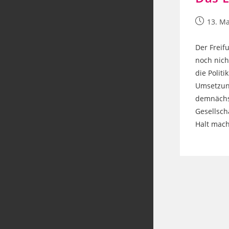
Beitrag
13. Ma
veröffentl
Der Freif
noch nich
die Politi
Umsetzung
demnächst
Gesellsch
Halt mac