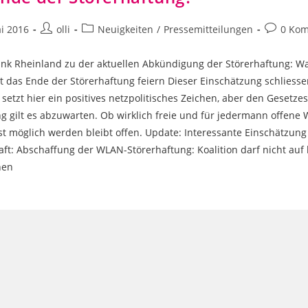
Beitrags-
Beitrags-
Beitrags-
i 2016
olli
Neuigkeiten
/
Pressemitteilungen
0 Ko
icht:
Autor:
Kategorie:
Komment
unk Rheinland zu der aktuellen Abkündigung der Störerhaftung: Wa
t das Ende der Störerhaftung feiern Dieser Einschätzung schliesse
k setzt hier ein positives netzpolitisches Zeichen, aber den Gesetze
 gilt es abzuwarten. Ob wirklich freie und für jedermann offene
 möglich werden bleibt offen. Update: Interessante Einschätzung 
aft: Abschaffung der WLAN-Störerhaftung: Koalition darf nicht auf 
hen