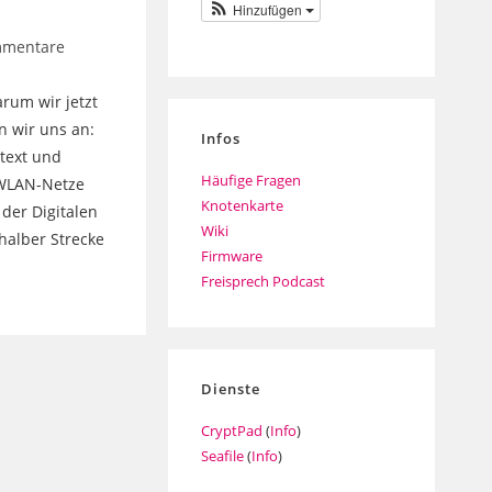
Hinzufügen
mmentare
are:
rum wir jetzt
n wir uns an:
Infos
stext und
Häufige Fragen
 WLAN-Netze
Knotenkarte
der Digitalen
Wiki
halber Strecke
Firmware
Freisprech Podcast
Dienste
CryptPad
(
Info
)
Seafile
(
Info
)