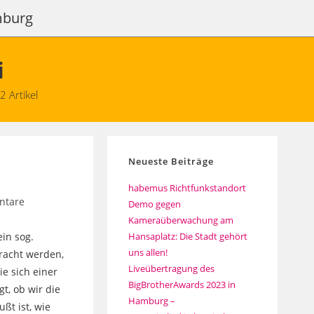
amburg
i
 Artikel
Neueste Beiträge
habemus Richtfunkstandort
ntare
Demo gegen
:
Kameraüberwachung am
in sog.
Hansaplatz: Die Stadt gehört
uns allen!
racht werden,
Liveübertragung des
e sich einer
BigBrotherAwards 2023 in
t, ob wir die
Hamburg –
t ist, wie