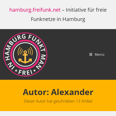
Zum
hamburg.freifunk.net
– Initiative für freie
Inhalt
springen
Funknetze in Hamburg
Menü
Autor:
Alexander
Dieser Autor hat geschrieben 13 Artikel