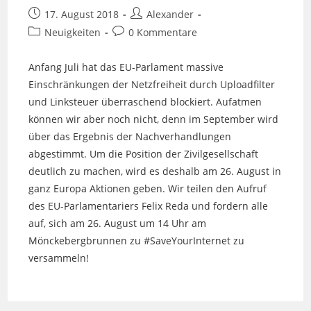
Beitrag
Beitrags-
17. August 2018
Alexander
veröffentlicht:
Autor:
Beitrags-
Beitrags-
Neuigkeiten
0 Kommentare
Kategorie:
Kommentare:
Anfang Juli hat das EU-Parlament massive
Einschränkungen der Netzfreiheit durch Uploadfilter
und Linksteuer überraschend blockiert. Aufatmen
können wir aber noch nicht, denn im September wird
über das Ergebnis der Nachverhandlungen
abgestimmt. Um die Position der Zivilgesellschaft
deutlich zu machen, wird es deshalb am 26. August in
ganz Europa Aktionen geben. Wir teilen den Aufruf
des EU-Parlamentariers Felix Reda und fordern alle
auf, sich am 26. August um 14 Uhr am
Mönckebergbrunnen zu #SaveYourInternet zu
versammeln!