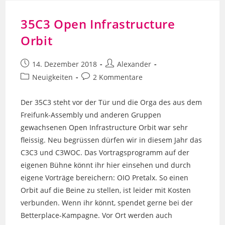
35C3 Open Infrastructure
Orbit
Beitrag
Beitrags-
14. Dezember 2018
Alexander
veröffentlicht:
Autor:
Beitrags-
Beitrags-
Neuigkeiten
2 Kommentare
Kategorie:
Kommentare:
Der 35C3 steht vor der Tür und die Orga des aus dem
Freifunk-Assembly und anderen Gruppen
gewachsenen Open Infrastructure Orbit war sehr
fleissig. Neu begrüssen dürfen wir in diesem Jahr das
C3C3 und C3WOC. Das Vortragsprogramm auf der
eigenen Bühne könnt ihr hier einsehen und durch
eigene Vorträge bereichern: OIO Pretalx. So einen
Orbit auf die Beine zu stellen, ist leider mit Kosten
verbunden. Wenn ihr könnt, spendet gerne bei der
Betterplace-Kampagne. Vor Ort werden auch