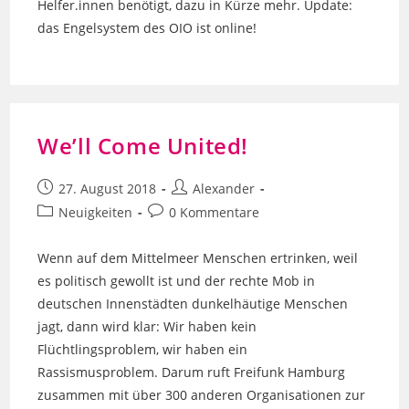
Helfer.innen benötigt, dazu in Kürze mehr. Update:
das Engelsystem des OIO ist online!
We’ll Come United!
Beitrag
Beitrags-
27. August 2018
Alexander
veröffentlicht:
Autor:
Beitrags-
Beitrags-
Neuigkeiten
0 Kommentare
Kategorie:
Kommentare:
Wenn auf dem Mittelmeer Menschen ertrinken, weil
es politisch gewollt ist und der rechte Mob in
deutschen Innenstädten dunkelhäutige Menschen
jagt, dann wird klar: Wir haben kein
Flüchtlingsproblem, wir haben ein
Rassismusproblem. Darum ruft Freifunk Hamburg
zusammen mit über 300 anderen Organisationen zur