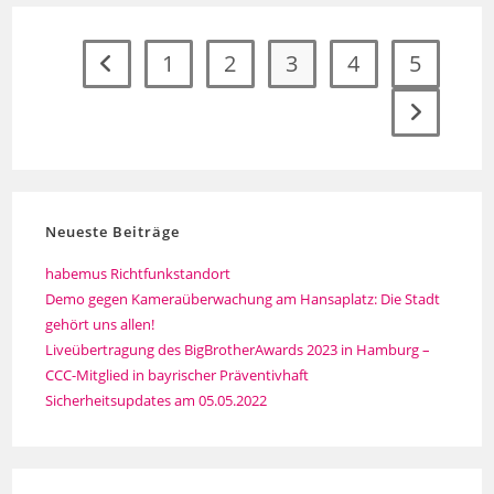
1
2
3
4
5
Zur vorherigen Seite
Zur nächst
Neueste Beiträge
habemus Richtfunkstandort
Demo gegen Kameraüberwachung am Hansaplatz: Die Stadt
gehört uns allen!
Liveübertragung des BigBrotherAwards 2023 in Hamburg –
CCC-Mitglied in bayrischer Präventivhaft
Sicherheitsupdates am 05.05.2022