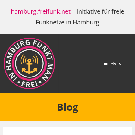
Zum
hamburg.freifunk.net
– Initiative für freie
Inhalt
springen
Funknetze in Hamburg
Menü
Blog