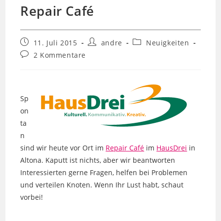
Repair Café
Beitrag
Beitrags-
Beitrags-
11. Juli 2015
andre
Neuigkeiten
veröffentlicht:
Autor:
Kategorie:
Beitrags-
2 Kommentare
Kommentare:
Sp
on
ta
n
sind wir heute vor Ort im
Repair Café
im
HausDrei
in
Altona. Kaputt ist nichts, aber wir beantworten
Interessierten gerne Fragen, helfen bei Problemen
und verteilen Knoten. Wenn Ihr Lust habt, schaut
vorbei!