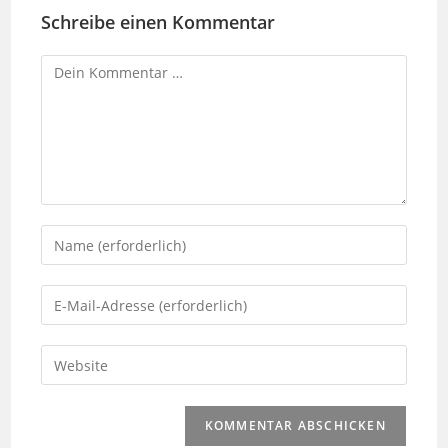
Schreibe einen Kommentar
Kommentar
Gib
deinen
Namen
Gib
oder
deine
Benutzernamen
E-
Gib
zum
Mail-
deine
Kommentieren
Adresse
Website-
ein
zum
URL
Kommentieren