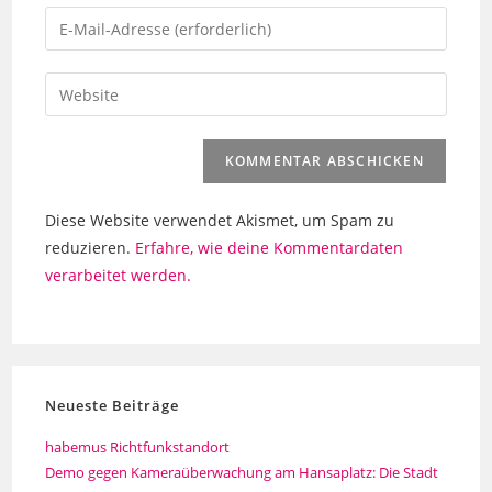
Namen
Gib
oder
deine
Benutzernamen
E-
Gib
zum
Mail-
deine
Kommentieren
Adresse
Website-
ein
zum
URL
Kommentieren
ein
ein
Diese Website verwendet Akismet, um Spam zu
(optional)
reduzieren.
Erfahre, wie deine Kommentardaten
verarbeitet werden.
Neueste Beiträge
habemus Richtfunkstandort
Demo gegen Kameraüberwachung am Hansaplatz: Die Stadt