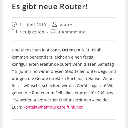
Es gibt neue Router!
Beitrag
Beitrags-
11. Juni 2013
andre
veröffentlicht:
Autor:
Beitrags-
Beitrags-
Neuigkeiten
1 Kommentar
Kategorie:
Kommentare:
Und Menschen in
Altona, Ottensen & St. Pauli
kommen bensonders leicht an einen fertig
konfigurierten Freifunk-Router! Denn diesen Samstag
(15. Juni) sind wir in diesen Stadtteilen unterwegs und
bringen die Geräte direkt zu Euch nach Hause. Wenn
Ihr es wünscht, schließen wir das Gerät sogar an! Wir
geben die Router zum Selbstkostenpreis für 26€ bzw.
15€ weiter. Also: werdet Freifunker/innen – meldet
Euch:
kontakt@hamburg.freifunk.net