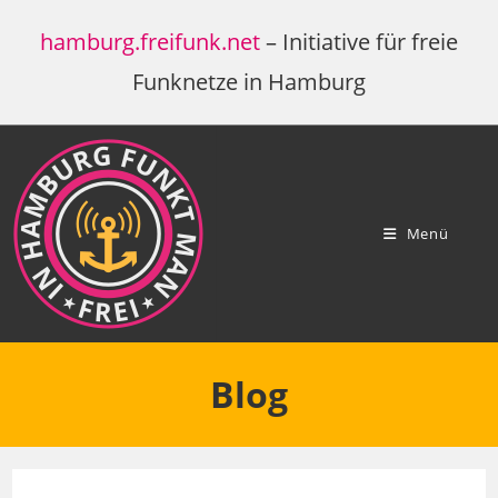
Zum
hamburg.freifunk.net
– Initiative für freie
Inhalt
springen
Funknetze in Hamburg
Menü
Blog