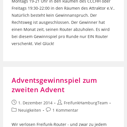
Montags 19-21 Uhr in den Räumen des CCCHH oder
Freitags 19:30-22:00 in den Räumen des Attraktor e.V..
Natürlich besteht kein Gewinnanspruch. Der
Rechtsweg ist ausgeschlossen. Der Gewinner hat
einen Monat zeit, seinen Router abzuholen. Es wird
bei diesem Gewinnspiel pro Runde nur EIN Router
verschenkt. Viel Glück!
Adventsgewinnspiel zum
zweiten Advent
Beitrag
Beitrags-
1. Dezember 2014
FreifunkHamburgTeam
veröffentlicht:
Autor:
Beitrags-
Beitrags-
Neuigkeiten
1 Kommentar
Kategorie:
Kommentare:
Wir verlosen Freifunk-Router - und zwar zu jedem