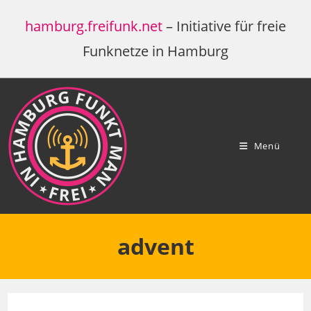
Zum
hamburg.freifunk.net
– Initiative für freie
Inhalt
springen
Funknetze in Hamburg
Menü
advent