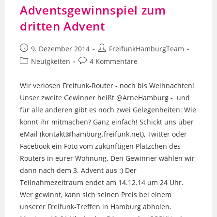
Adventsgewinnspiel zum
dritten Advent
Beitrag
Beitrags-
9. Dezember 2014
FreifunkHamburgTeam
veröffentlicht:
Autor:
Beitrags-
Beitrags-
Neuigkeiten
4 Kommentare
Kategorie:
Kommentare:
Wir verlosen Freifunk-Router - noch bis Weihnachten!
Unser zweite Gewinner heißt @ArneHamburg - und
für alle anderen gibt es noch zwei Gelegenheiten: Wie
könnt ihr mitmachen? Ganz einfach! Schickt uns über
eMail (kontakt@hamburg.freifunk.net), Twitter oder
Facebook ein Foto vom zukünftigen Plätzchen des
Routers in eurer Wohnung. Den Gewinner wählen wir
dann nach dem 3. Advent aus :) Der
Teilnahmezeitraum endet am 14.12.14 um 24 Uhr.
Wer gewinnt, kann sich seinen Preis bei einem
unserer Freifunk-Treffen in Hamburg abholen.