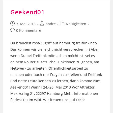
Geekend01
Beitrag
Beitrags-
Beitrags-
3. Mai 2013
andre
Neuigkeiten
veröffentlicht:
Autor:
Kategorie:
Beitrags-
0 Kommentare
Kommentare:
Du brauchst root-Zugriff auf hamburg.freifunk.net?
Das können wir vielleicht nicht versprechen. ;-) Aber
wenn Du bei Freifunk mitmachen möchtest, sei es
deinem Router zusätzliche Funktionen zu geben, am
Netzwerk zu arbeiten, Öffentlichkeitsarbeit zu
machen oder auch nur Fragen zu stellen und Freifunk
und nette Leute kennen zu lernen, dann komme zum
geekend01! Wann? 24.-26. Mai 2013 Wo? Attraktor,
Mexikoring 21, 22297 Hamburg Mehr Informationen
findest Du im Wiki. Wir freuen uns auf Dich!