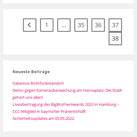
1
…
35
36
37
Zur vorherigen Seite
38
Neueste Beiträge
habemus Richtfunkstandort
Demo gegen Kameraüberwachung am Hansaplatz: Die Stadt
gehört uns allen!
Liveübertragung des BigBrotherAwards 2023 in Hamburg –
CCC-Mitglied in bayrischer Präventivhaft
Sicherheitsupdates am 05.05.2022