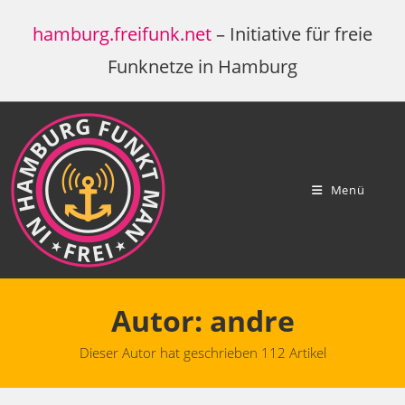
Zum
hamburg.freifunk.net
– Initiative für freie
Inhalt
springen
Funknetze in Hamburg
Menü
Autor:
andre
Dieser Autor hat geschrieben 112 Artikel