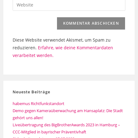
Gib
zum
Mail-
deine
Kommentieren
Adresse
Website-
ein
zum
URL
Kommentieren
ein
ein
Diese Website verwendet Akismet, um Spam zu
(optional)
reduzieren.
Erfahre, wie deine Kommentardaten
verarbeitet werden.
Neueste Beiträge
habemus Richtfunkstandort
Demo gegen Kameraüberwachung am Hansaplatz: Die Stadt
gehört uns allen!
Liveübertragung des BigBrotherAwards 2023 in Hamburg –
CCC-Mitglied in bayrischer Präventivhaft