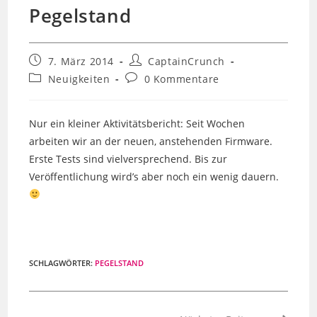
Pegelstand
Beitrag
Beitrags-
7. März 2014
CaptainCrunch
veröffentlicht:
Autor:
Beitrags-
Beitrags-
Neuigkeiten
0 Kommentare
Kategorie:
Kommentare:
Nur ein kleiner Aktivitätsbericht: Seit Wochen
arbeiten wir an der neuen, anstehenden Firmware.
Erste Tests sind vielversprechend. Bis zur
Veröffentlichung wird’s aber noch ein wenig dauern.
SCHLAGWÖRTER
:
PEGELSTAND