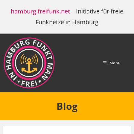
Zum
hamburg.freifunk.net
– Initiative für freie
Inhalt
springen
Funknetze in Hamburg
Menü
Blog