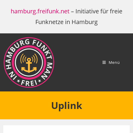
Zum
hamburg.freifunk.net
– Initiative für freie
Inhalt
springen
Funknetze in Hamburg
Menü
Uplink