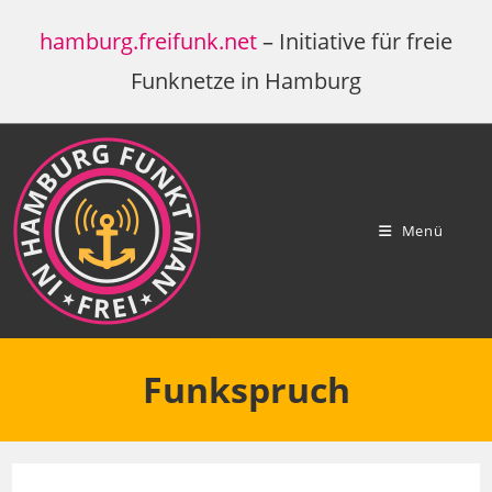
Zum
hamburg.freifunk.net
– Initiative für freie
Inhalt
springen
Funknetze in Hamburg
Menü
Funkspruch