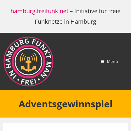
Zum
hamburg.freifunk.net
– Initiative für freie
Inhalt
springen
Funknetze in Hamburg
Menü
Adventsgewinnspiel