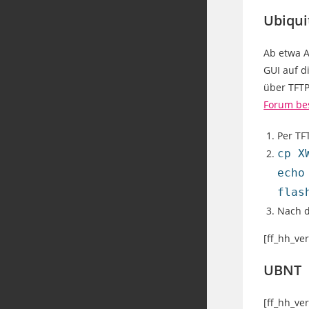
Ubiqui
Ab etwa A
GUI auf d
über TFTP
Forum be
Per TF
cp X
echo
flas
Nach d
[ff_hh_ve
UBNT
[ff_hh_ve