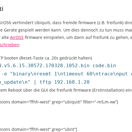
ti
irOS6 verhindert Ubiquiti, dass fremde firmware (z.B. freifunk) dir
ie Geräte gespielt werden kann. Um dies dennoch zu tun muss ma
 alte
AirOS5
firmware einspielen, um dann auf freifunk zu gehen, 
schrieben
:
TP booten (Reset-Taste ca. 20s gedrückt halten)
W.v5.6.15.30572.170328.1052.bin code.bin
 -e "binary\nrexmt 1\ntimeout 60\ntrace\nput 
h_update\n" | tftp 192.168.1.20
em Reboot über die GUI die freifunk firmware (Erstinstallation) ei
rsions domain=“ffhh-west“ grep=“ubiquiti“ filter=“-m5,m-xw“]
rsions domain=“ffhh-west“ grep=“ubnt“]