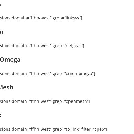
s
rsions domain=“ffhh-west“ grep=“linksys“]
ar
rsions domain=“ffhh-west“ grep=“netgear“]
 Omega
rsions domain=“ffhh-west“ grep=“onion-omega“]
Mesh
rsions domain=“ffhh-west“ grep=“openmesh“]
k
rsions domain=“ffhh-west“ grep=“tp-link“ filter=“cpe5″]