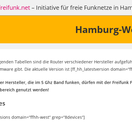
reifunk.net
– Initiative für freie Funknetze in H
Hamburg-W
lgenden Tabellen sind die Router verschiedener Hersteller aufgeführ
rmware gibt. Die aktuelle Version ist [ff_hh_latestversion domain=“f
ler Hersteller, die im 5 Ghz Band funken, dürfen mit der Freifunk 
bereich genutzt werden!
es
rsions domain=“ffhh-west“ grep=“8devices“]