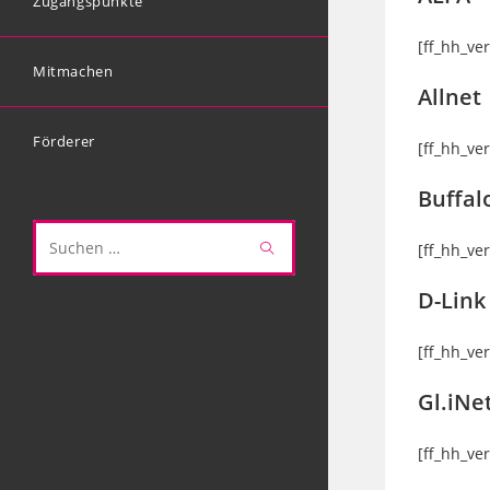
Zugangspunkte
[ff_hh_ve
Mitmachen
Allnet
Förderer
[ff_hh_ve
Buffal
[ff_hh_ve
Diese
Website
D-Link
durchsuchen
[ff_hh_ve
Gl.iNe
[ff_hh_ve