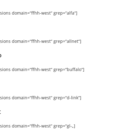
rsions domain=“ffhh-west“ grep=“alfa“]
rsions domain=“ffhh-west“ grep=“allnet“]
o
rsions domain=“ffhh-west“ grep=“buffalo“]
rsions domain=“ffhh-west“ grep=“d-link“]
t
rsions domain=“ffhh-west“ grep=“gl-„]