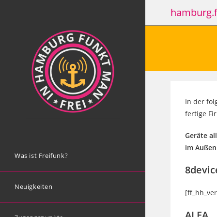
Zum
hamburg.f
Inhalt
springen
In der fo
fertige Fi
Geräte al
im Außen
Was ist Freifunk?
8devic
Neuigkeiten
[ff_hh_ve
ALFA