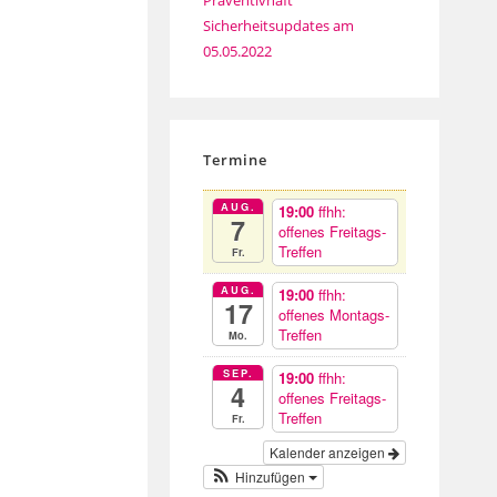
Präventivhaft
Sicherheitsupdates am
05.05.2022
Termine
AUG.
19:00
ffhh:
7
offenes Freitags-
Treffen
Fr.
AUG.
19:00
ffhh:
17
offenes Montags-
Treffen
Mo.
SEP.
19:00
ffhh:
4
offenes Freitags-
Treffen
Fr.
Kalender anzeigen
Hinzufügen