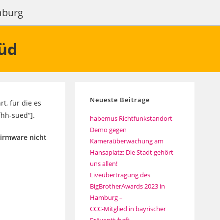
amburg
üd
Neueste Beiträge
t, für die es
fhh-sued“].
habemus Richtfunkstandort
Demo gegen
Firmware nicht
Kameraüberwachung am
Hansaplatz: Die Stadt gehört
uns allen!
Liveübertragung des
BigBrotherAwards 2023 in
Hamburg –
CCC-Mitglied in bayrischer