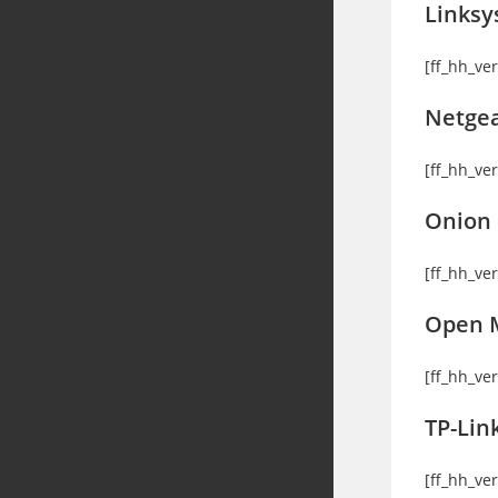
Linksy
[ff_hh_ve
Netge
[ff_hh_ve
Onion
[ff_hh_ve
Open 
[ff_hh_ve
TP-Lin
[ff_hh_ve