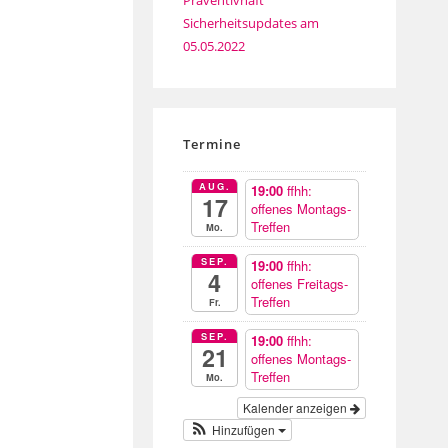
Präventivhaft
Sicherheitsupdates am
05.05.2022
Termine
AUG.
19:00
ffhh:
17
offenes Montags-
Treffen
Mo.
SEP.
19:00
ffhh:
4
offenes Freitags-
Treffen
Fr.
SEP.
19:00
ffhh:
21
offenes Montags-
Treffen
Mo.
Kalender anzeigen
Hinzufügen