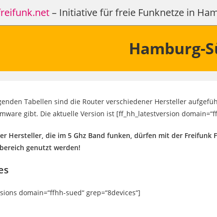
reifunk.net
– Initiative für freie Funknetze in H
Hamburg-S
lgenden Tabellen sind die Router verschiedener Hersteller aufgeführ
rmware gibt. Die aktuelle Version ist [ff_hh_latestversion domain=“f
ler Hersteller, die im 5 Ghz Band funken, dürfen mit der Freifunk 
bereich genutzt werden!
es
rsions domain=“ffhh-sued“ grep=“8devices“]