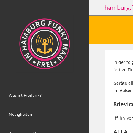
Zum
hamburg.f
Inhalt
springen
In der fo
fertige Fi
Geräte al
im Außen
Was ist Freifunk?
8devic
Neuigkeiten
[ff_hh_ve
ALFA