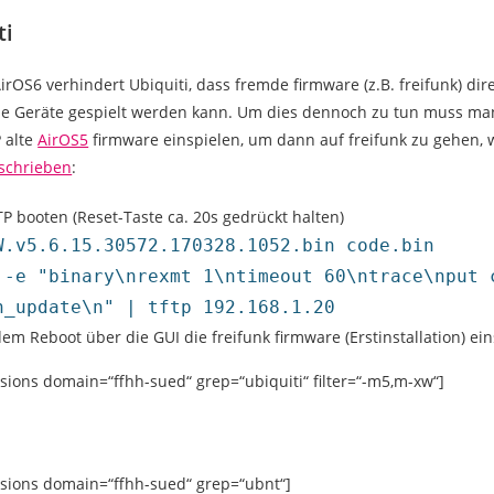
ti
irOS6 verhindert Ubiquiti, dass fremde firmware (z.B. freifunk) dir
ie Geräte gespielt werden kann. Um dies dennoch zu tun muss ma
 alte
AirOS5
firmware einspielen, um dann auf freifunk zu gehen, 
schrieben
:
TP booten (Reset-Taste ca. 20s gedrückt halten)
W.v5.6.15.30572.170328.1052.bin code.bin
 -e "binary\nrexmt 1\ntimeout 60\ntrace\nput 
h_update\n" | tftp 192.168.1.20
em Reboot über die GUI die freifunk firmware (Erstinstallation) ei
rsions domain=“ffhh-sued“ grep=“ubiquiti“ filter=“-m5,m-xw“]
rsions domain=“ffhh-sued“ grep=“ubnt“]