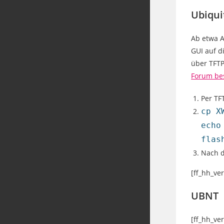
Ubiqui
Ab etwa A
GUI auf d
über TFTP
Forum be
Per TF
cp X
echo
flas
Nach d
[ff_hh_ve
UBNT
[ff_hh_ve