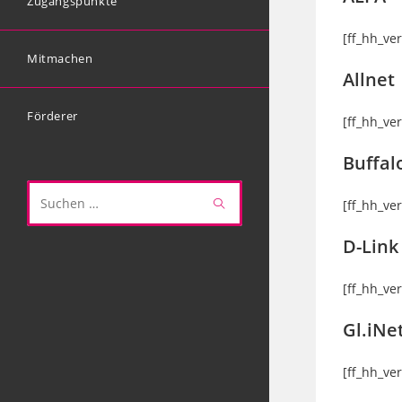
Zugangspunkte
[ff_hh_ve
Mitmachen
Allnet
Förderer
[ff_hh_ve
Buffal
[ff_hh_ve
Diese
Website
D-Link
durchsuchen
[ff_hh_ve
Gl.iNe
[ff_hh_ve