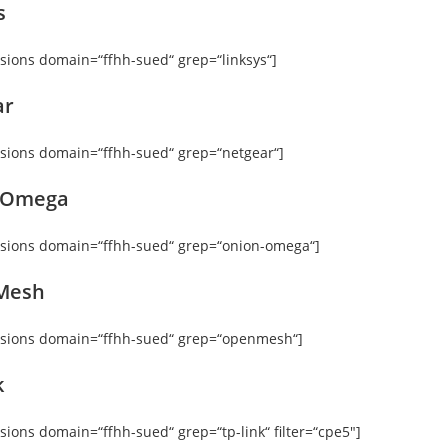
s
rsions domain=“ffhh-sued“ grep=“linksys“]
ar
rsions domain=“ffhh-sued“ grep=“netgear“]
 Omega
rsions domain=“ffhh-sued“ grep=“onion-omega“]
Mesh
rsions domain=“ffhh-sued“ grep=“openmesh“]
k
rsions domain=“ffhh-sued“ grep=“tp-link“ filter=“cpe5″]