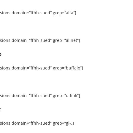
rsions domain=“ffhh-sued“ grep=“alfa“]
rsions domain=“ffhh-sued“ grep=“allnet“]
o
rsions domain=“ffhh-sued“ grep=“buffalo“]
rsions domain=“ffhh-sued“ grep=“d-link“]
t
rsions domain=“ffhh-sued“ grep=“gl-„]