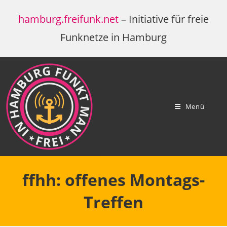
Zum
hamburg.freifunk.net
– Initiative für freie
Inhalt
springen
Funknetze in Hamburg
Menü
ffhh: offenes Montags-
Treffen