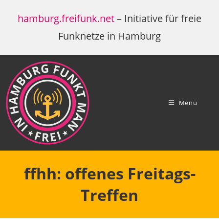
Zum
hamburg.freifunk.net
– Initiative für freie
Inhalt
springen
Funknetze in Hamburg
Menü
ffhh: offenes Freitags-
Treffen